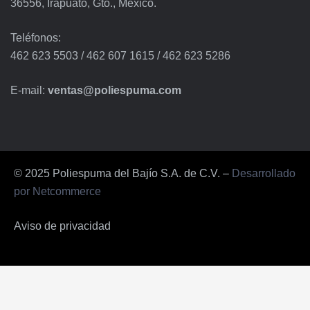
36556, Irapuato, Gto., México.
Teléfonos:
462 623 5503
/
462 607 1615
/
462 623 5286
E-mail:
ventas@poliespuma.com
© 2025 Poliespuma del Bajío S.A. de C.V. –
Desarrollado
por Netcommerce
Aviso de privacidad