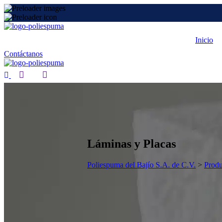
Inicio
Contáctanos
Láminas y Placas
Poliespuma del Bajío S.A. de C.V.
>
Produ